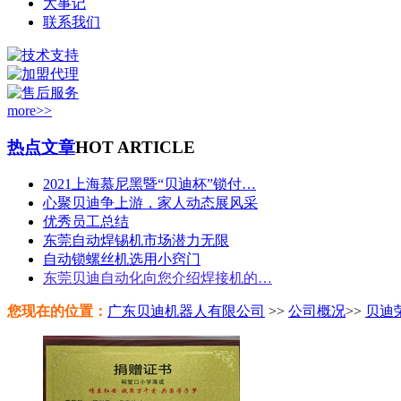
大事记
联系我们
more>>
热点文章
HOT ARTICLE
2021上海慕尼黑暨“贝迪杯”锁付…
心聚贝迪争上游，家人动态展风采
优秀员工总结
东莞自动焊锡机市场潜力无限
自动锁螺丝机选用小窍门
东莞贝迪自动化向您介绍焊接机的…
您现在的位置：
广东贝迪机器人有限公司
>>
公司概况
>>
贝迪