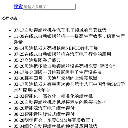
搜索
公司动态
07-17
自动锁螺丝机在汽车电子领域的显著优势
11-09
在线式自动锁螺丝机——提高生产效率，稳定生产
质量
09-14
贝迪机器人亮相越南NEPCON电子展
07-25
在线式自动锁螺丝机在汽车电子行业的应用
05-27
立迪集团乔迁盛典
05-26
贝迪携多款自动锁螺丝设备亮相东莞“智博会”
04-17
展会回顾---贝迪慕尼黑电子生产设备展
03-30
暮春四月，贝迪与您相约上海慕尼黑
02-17
贝迪机器人有幸再次参与第十八届中国华南SMT学
术与应用技术年会
12-02
智能化、高效化、精准化的螺丝机
10-26
自动锁螺丝机常见易损耗材的购买与维护
09-20
新能源汽车电子螺丝锁付
08-23
智能音响旋转式螺丝锁付
06-28
明年再会，东莞CMM展完美收官！
05-04
细分自动锁螺丝机的种类及应用优势