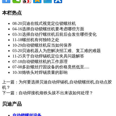
本栏热点
08-20
贝迪在线式视觉定位锁螺丝机
04-16
选择自动锁螺丝机要考虑哪些方面
03-31
选择自动拧螺丝机后前后会发生哪些变化
11-18
螺丝机有何独特之处
10-29
自动锁螺丝机应当如何保养
03-20
贝迪机器人为您解决招工难、复工难的难题
11-25
关于自动焊锡机定位夹具问题解答
07-18
自动锁螺丝机的工作原理
07-08
多款螺丝拧固设备的价格竟然低至.....
10-30
烙铁头对焊锡质量的影响
上一篇：
为何要选择贝迪自动焊锡机,自动锁螺丝机,自动点胶
机？
下一篇：
自动焊接机烙铁头拔不出来该如何处理？
贝迪产品
自动锁螺丝设备