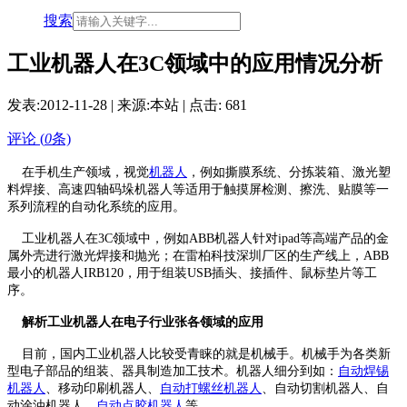
搜索
工业机器人在3C领域中的应用情况分析
发表:
2012-11-28
| 来源:本站 | 点击:
681
评论 (
0
条)
在手机生产领域，视觉
机器人
，例如撕膜系统、分拣装箱、激光塑
料焊接、高速四轴码垛机器人等适用于触摸屏检测、擦洗、贴膜等一
系列流程的自动化系统的应用。
工业机器人在3C领域中，例如ABB机器人针对ipad等高端产品的金
属外壳进行激光焊接和抛光；在雷柏科技深圳厂区的生产线上，ABB
最小的机器人IRB120，用于组装USB插头、接插件、鼠标垫片等工
序。
解析工业机器人在电子行业张各领域的应用
目前，国内工业机器人比较受青睐的就是机械手。机械手为各类新
型电子部品的组装、器具制造加工技术。机器人细分到如：
自动
焊锡
机
器人
、移动印刷机器人、
自动打螺丝机器人
、自动切割机器人、自
动涂油机器人、
自动点胶机器人
等。