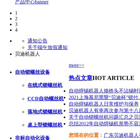
产品中心banner
1
2
3
4
通知公告
关于端午放假通知
贝迪机器人
more>>
自动锁螺丝设备
热点文章
HOT ARTICLE
在线式锁螺丝机
自动焊锡机器人烙铁头不沾锡时
2021上海慕尼黑暨“贝迪杯”锁付
CCD自动螺丝机
自动焊锡机器人日常维护与保养
贝迪机器人有幸再次参与第十八
落地式锁螺丝机
关于自动锁螺丝机问题汇总之贝
总结2012年自动焊锡机形势不容
桌上型锁螺丝机
您现在的位置：
广东贝迪机器人
非标自动化设备