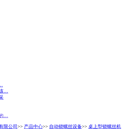
…
该…
采
的…
有限公司
>>
产品中心
>>
自动锁螺丝设备
>>
桌上型锁螺丝机