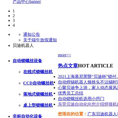
产品中心banner
1
2
3
4
通知公告
关于端午放假通知
贝迪机器人
more>>
自动锁螺丝设备
热点文章
HOT ARTICLE
在线式锁螺丝机
2021上海慕尼黑暨“贝迪杯”锁付
自动焊锡机器人烙铁头不沾锡时
CCD自动螺丝机
心聚贝迪争上游，家人动态展风
优秀员工总结
落地式锁螺丝机
自动锁螺丝机选用小窍门
东莞贝迪自动化向您介绍焊接机
桌上型锁螺丝机
您现在的位置：
广东贝迪机器人
非标自动化设备